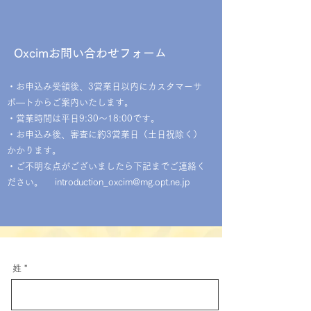
Oxcimお問い合わせフォーム
・お申込み受領後、3営業日以内にカスタマーサ
ポ―トからご案内いたします。
・営業時間は平日9:30～18:00です。
・お申込み後、審査に約3営業日（土日祝除く）
かかります。
・ご不明な点がございましたら下記までご連絡く
ださい。
introduction_oxcim@mg.opt.ne.jp
姓